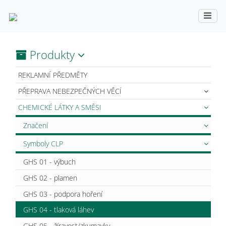
Produkty
REKLAMNÍ PŘEDMĚTY
PŘEPRAVA NEBEZPEČNÝCH VĚCÍ
CHEMICKÉ LÁTKY A SMĚSI
Značení
Symboly CLP
GHS 01 - výbuch
GHS 02 - plamen
GHS 03 - podpora hoření
GHS 04 - tlaková láhev
GHS 05 - žíravost/zkumavky