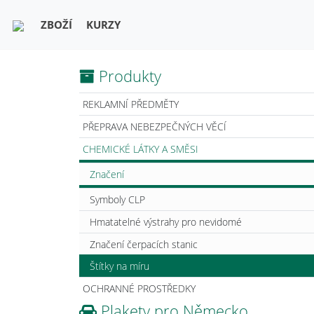
ZBOŽÍ
KURZY
Produkty
REKLAMNÍ PŘEDMĚTY
PŘEPRAVA NEBEZPEČNÝCH VĚCÍ
CHEMICKÉ LÁTKY A SMĚSI
Značení
Symboly CLP
Hmatatelné výstrahy pro nevidomé
Značení čerpacích stanic
Štítky na míru
OCHRANNÉ PROSTŘEDKY
Plakety pro Německo