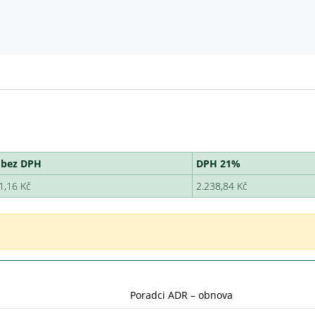
 bez DPH
DPH 21%
1,16 Kč
2.238,84 Kč
Poradci ADR – obnova