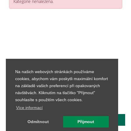
Kategorie nenalezena.
Na našich webových stránkách používáme
cookies, abychom vám poskytli maximální komfort
na základě vašich preferencí při opakovaných
návštěvách. Kliknutím na tlačítko "Přijmout"
souhlasíte s použitím všech cookies.
Více informací
© 2026
DEKRA CZ a.s.
|
Kontakt
|
Vše o nákupu
Odmítnout
Přijmout