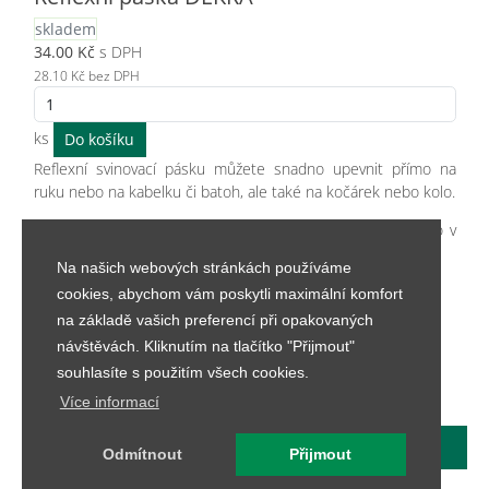
skladem
34.00
Kč
s DPH
28.10
Kč bez DPH
ks
Reflexní svinovací pásku můžete snadno upevnit přímo na
ruku nebo na kabelku či batoh, ale také na kočárek nebo kolo.
Reflexní doplněk, který zajistí větší viditelnost za šera nebo v
noci.
Na našich webových stránkách používáme
cookies, abychom vám poskytli maximální komfort
na základě vašich preferencí při opakovaných
Dostupné barvy: stříbrná
návštěvách. Kliknutím na tlačítko "Přijmout"
Rozměr: délka 40 cm; šířka 3 cm
souhlasíte s použitím všech cookies.
Více informací
© 2026
DEKRA CZ a.s.
|
Kontakt
|
Vše o nákupu
Odmítnout
Přijmout