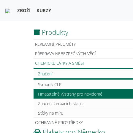
ZBOŽÍ
KURZY
Produkty
REKLAMNÍ PŘEDMĚTY
PŘEPRAVA NEBEZPEČNÝCH VĚCÍ
CHEMICKÉ LÁTKY A SMĚSI
Značení
Symboly CLP
Hmatatelné výstrahy pro nevidomé
Značení čerpacích stanic
Štítky na míru
OCHRANNÉ PROSTŘEDKY
Plakety pro Německo