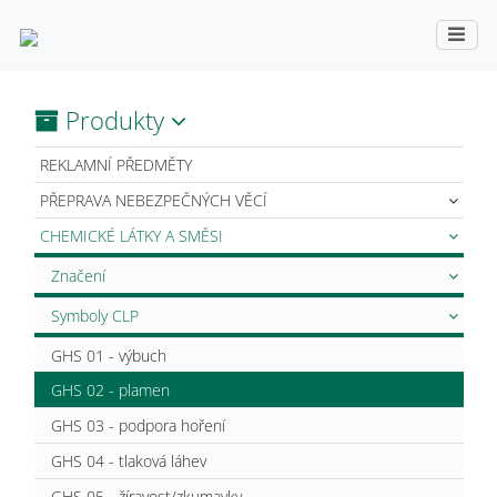
Produkty
REKLAMNÍ PŘEDMĚTY
PŘEPRAVA NEBEZPEČNÝCH VĚCÍ
CHEMICKÉ LÁTKY A SMĚSI
Značení
Symboly CLP
GHS 01 - výbuch
GHS 02 - plamen
GHS 03 - podpora hoření
GHS 04 - tlaková láhev
GHS 05 - žíravost/zkumavky