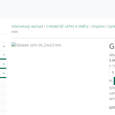
Internetový obchod
/
CHEMICKÉ LÁTKY A SMĚSI
/
Značení
/
Sym
mm
G
sk
5.0
4.1
ks
Výs
sam
lam
GH