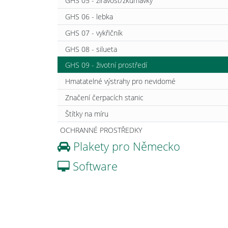
GHS 05 - žíravost/zkumavky
GHS 06 - lebka
GHS 07 - vykřičník
GHS 08 - silueta
GHS 09 - životní prostředí
Hmatatelné výstrahy pro nevidomé
Značení čerpacích stanic
Štítky na míru
OCHRANNÉ PROSTŘEDKY
Plakety pro Německo
Software