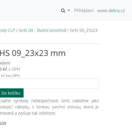
Přihlášení
www.dekra.cz
boly CLP
/
GHS 09 - životní prostředí
/
GHS 09_23x23
HS 09_23x23 mm
ladem
0
Kč
s DPH
3
Kč bez DPH
tražné symboly nebezpečnosti GHS nabízíme jako
olepící nálepky, s tenkou svrchní vrstvou, která je
inovaná a zvyšuje tak odolnost.
S09