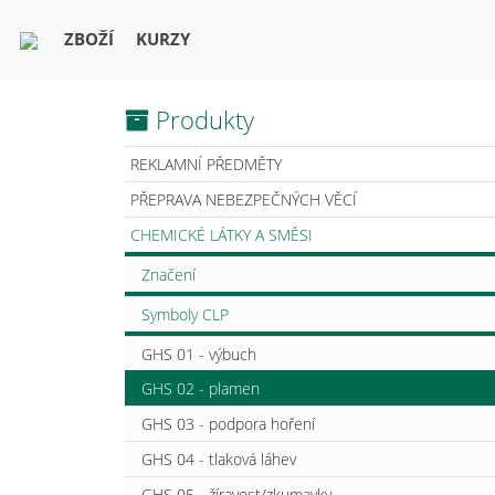
ZBOŽÍ
KURZY
Produkty
REKLAMNÍ PŘEDMĚTY
PŘEPRAVA NEBEZPEČNÝCH VĚCÍ
CHEMICKÉ LÁTKY A SMĚSI
Značení
Symboly CLP
GHS 01 - výbuch
GHS 02 - plamen
GHS 03 - podpora hoření
GHS 04 - tlaková láhev
GHS 05 - žíravost/zkumavky