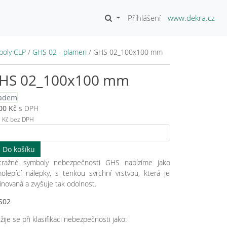
Přihlášení
www.dekra.cz
boly CLP
/
GHS 02 - plamen
/
GHS 02_100x100 mm
HS 02_100x100 mm
ladem
00
Kč
s DPH
9
Kč bez DPH
tražné symboly nebezpečnosti GHS nabízíme jako
olepící nálepky, s tenkou svrchní vrstvou, která je
inovaná a zvyšuje tak odolnost.
S02
žije se při klasifikaci nebezpečnosti jako: