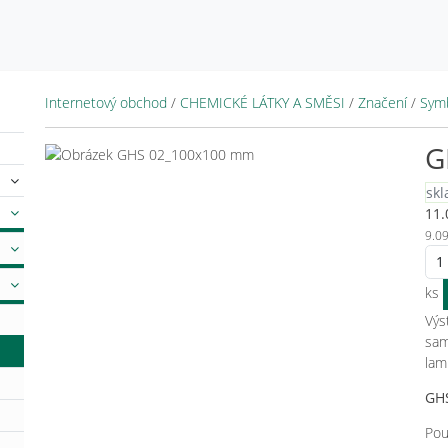
Internetový obchod
/
CHEMICKÉ LÁTKY A SMĚSI
/
Značení
/
Sym
G
sk
11.
9.0
ks
Výs
sam
lam
GH
Pou