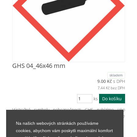
GHS 04_46x46 mm
skladem
9.00
Kč
s DPH
7.44
Kč bez DPH
ks
Výstražné symboly nebezpečnosti GHS nabízíme jako
samolepící nálepky, s tenkou svrchní vrstvou, která je
laminovaná a zvyšuje tak odolnost.
Na našich webových stránkách používáme
cookies, abychom vám poskytli maximální komfort
GHS04